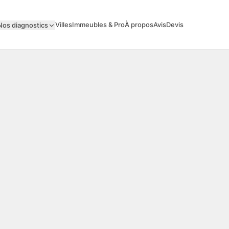
Villes
Immeubles & Pro
À propos
Avis
Devis
Nos diagnostics